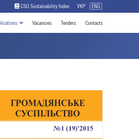
CSO Sustainability Index
УКР
ENG
lications
Vacancies
Tenders
Contacts