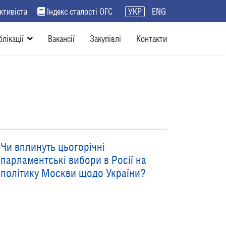
ктивіста
Індекс сталості ОГС
УКР
ENG
блікації
Вакансії
Закупівлі
Контакти
Чи вплинуть цьогорічні
парламентські вибори в Росії на
політику Москви щодо України?