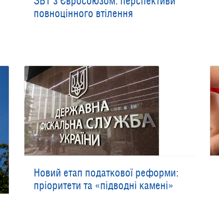
ЗВТ з Євросоюзом: перспективи
повноцінного втілення
Новий етап податкової реформи:
пріоритети та «підводні камені»