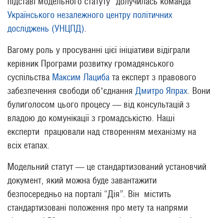
підставі модельного статуту” долучилась команда
Українського незалежного центру політичних
досліджень (УНЦПД)
.
Вагому роль у просуванні цієї ініціативи відіграли
керівник Програми розвитку громадянського
суспільства
Максим Лациба
та експерт з правового
забезпечення свободи обʼєднання
Дмитро Япрах
. Вони
були
голосом цього процесу — від консультацій з
владою до комунікації з громадськістю. Наші
експерти
працювали над створенням механізму на
всіх етапах.
Модельний статут — це стандартизований установчий
документ, який можна буде завантажити
безпосередньо на порталі “Дія”. Він містить
стандартизовані положення про мету та напрями