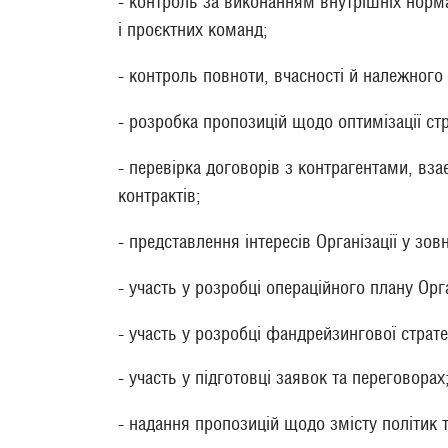
- контроль за виконанням внутрішніх нормат
і проєктних команд;
- контроль повноти, вчасності й належного 
- розробка пропозицій щодо оптимізації стр
- перевірка договорів з контрагентами, вз
контрактів;
- представлення інтересів Організації у зов
- участь у розробці операційного плану Орга
- участь у розробці фандрейзингової стратегі
- участь у підготовці заявок та переговорах
- надання пропозицій щодо змісту політик 