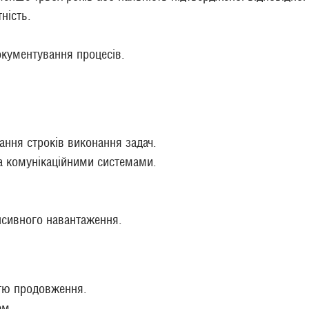
ність.
окументування процесів.
ання строків виконання задач.
а комунікаційними системами.
енсивного навантаження.
стю продовження.
ем.