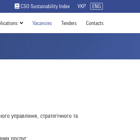
CSO Sustainability Index
УКР
ENG
lications
Vacancies
Tenders
Contacts
ого управління, стратегічного та
пних послуг: