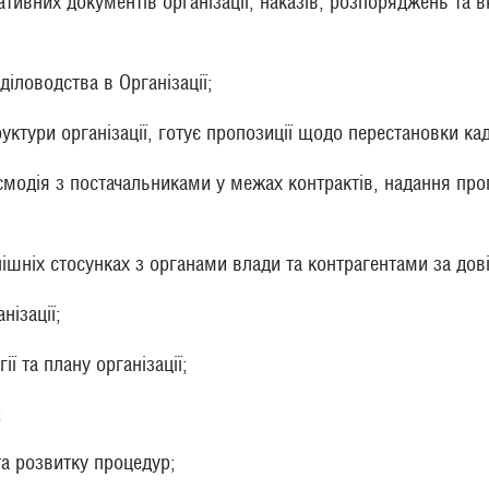
ивних документів організації, наказів, розпоряджень та вк
діловодства в Організації;
уктури організації, готує пропозиції щодо перестановки ка
аємодія з постачальниками у межах контрактів, надання про
нішніх стосунках з органами влади та контрагентами за дові
нізації;
ї та плану організації;
;
та розвитку процедур;