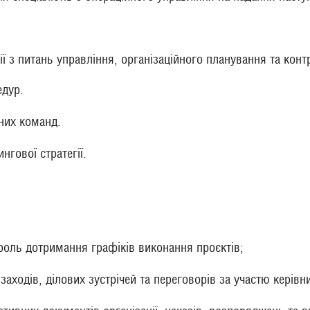
ії з питань управління, організаційного планування та кон
едур.
них команд.
нгової стратегії.
роль дотримання графіків виконання проєктів;
заходів, ділових зустрічей та переговорів за участю керівн