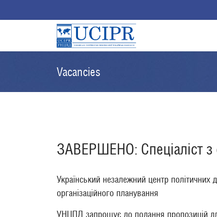
Vacancies
ЗАВЕРШЕНО: Cпеціаліст з 
Український незалежний центр політичних д
організаційного планування
УНЦПД запрошує до подання пропозицій для 