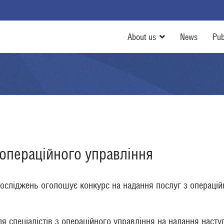
About us
News
Pub
операційного управління
осліджень оголошує конкурс на надання послуг з операційн
спеціалістів з операційного управління на надання насту