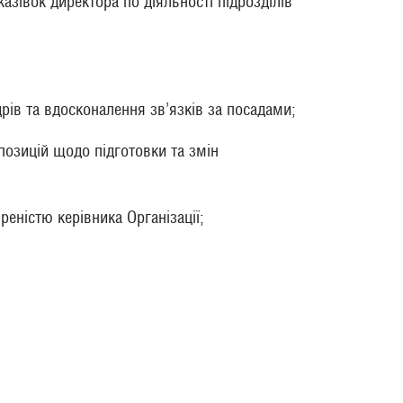
азівок директора по діяльності підрозділів
дрів та вдосконалення зв’язків за посадами;
позицій щодо підготовки та змін
реністю керівника Організації;